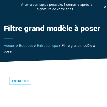
🎉 Livraison rapide possible, 1 semaine après la
DEVIS GRATUIT
signature de votre spa !
ENTRETIEN SPA
Filtre grand modèle à poser
Accueil
»
Boutique
»
Entretien spa
»
Filtre grand modèle à
poser
ENTRETIEN