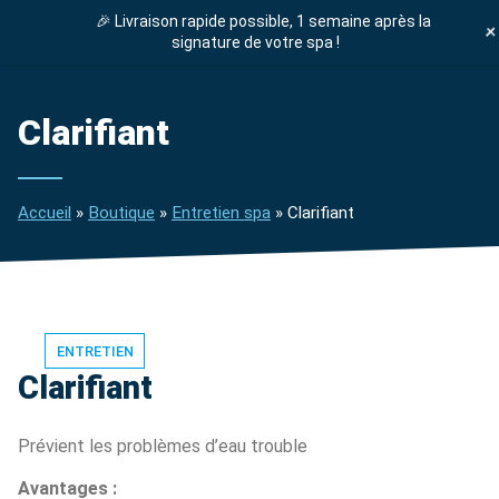
🎉 Livraison rapide possible, 1 semaine après la
DEVIS GRATUIT
signature de votre spa !
ENTRETIEN SPA
Clarifiant
Accueil
»
Boutique
»
Entretien spa
»
Clarifiant
ENTRETIEN
Clarifiant
Prévient les problèmes d’eau trouble
Avantages :