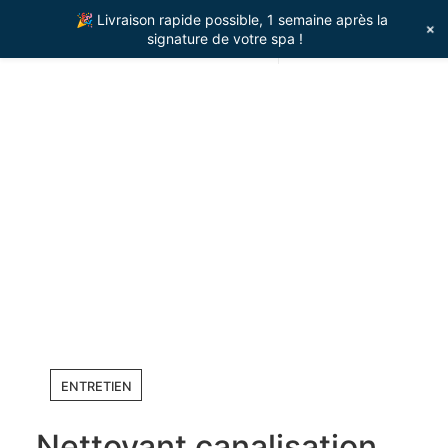
🎉 Livraison rapide possible, 1 semaine après la
+
signature de votre spa !
Nettoyant
ENTRETIEN SPA
canalisation
Accueil
»
Boutique
»
Entretien spa
»
Nettoyant
canalisation
ENTRETIEN
Nettoyant canalisation