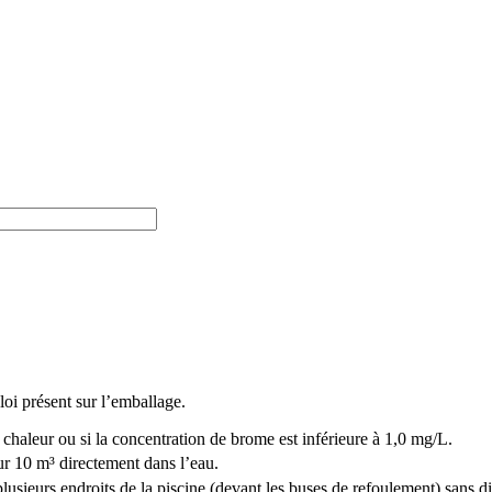
oi présent sur l’emballage.
e chaleur ou si la concentration de brome est inférieure à 1,0 mg/L.
r 10 m³ directement dans l’eau.
lusieurs endroits de la piscine (devant les buses de refoulement) sans di