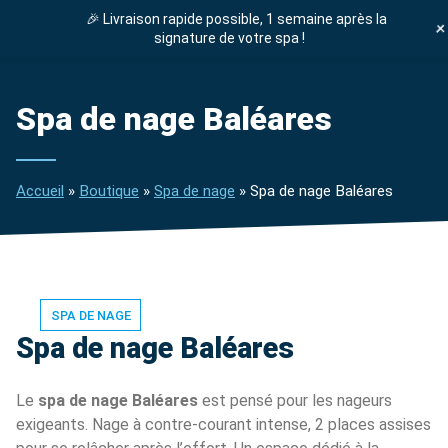
🎉 Livraison rapide possible, 1 semaine après la
DEVIS GRATUIT
signature de votre spa !
ENTRETIEN SPA
Spa de nage Baléares
Accueil
»
Boutique
»
Spa de nage
»
Spa de nage Baléares
SPA DE NAGE
Spa de nage Baléares
Le
spa de nage Baléares
est pensé pour les nageurs
exigeants. Nage à contre-courant intense, 2 places assises