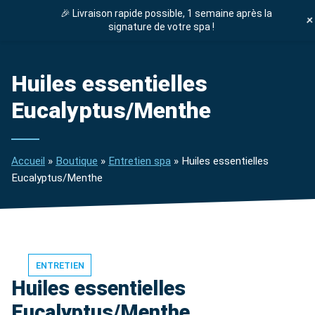
🎉 Livraison rapide possible, 1 semaine après la
DEVIS GRATUIT
signature de votre spa !
ENTRETIEN SPA
Huiles essentielles
Eucalyptus/Menthe
Accueil
»
Boutique
»
Entretien spa
»
Huiles essentielles
Eucalyptus/Menthe
ENTRETIEN
Huiles essentielles
Eucalyptus/Menthe