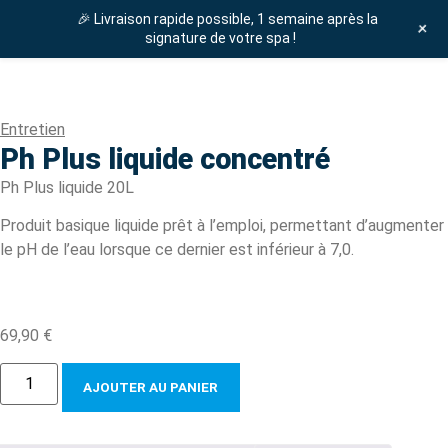
Ph Plus liquide concentré
🎉 Livraison rapide possible, 1 semaine après la
+
signature de votre spa !
Accueil
»
Boutique
»
Entretien spa
»
Ph Plus liquide concentré
ENTRETIEN SPA
Entretien
Ph Plus liquide concentré
Ph Plus liquide 20L
Produit basique liquide prêt à l’emploi, permettant d’augmenter
le pH de l’eau lorsque ce dernier est inférieur à 7,0.
69,90
€
AJOUTER AU PANIER