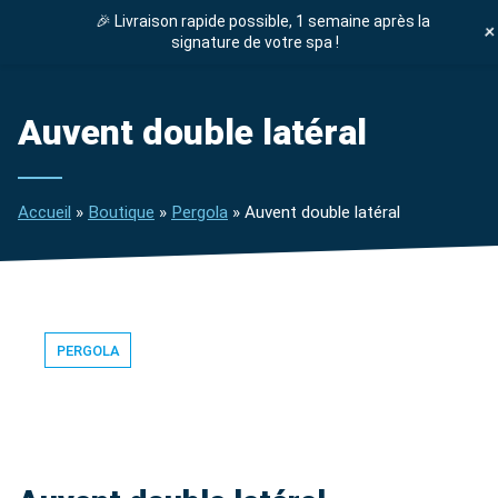
🎉 Livraison rapide possible, 1 semaine après la
signature de votre spa !
ENTRETIEN SPA
Auvent double latéral
Accueil
»
Boutique
»
Pergola
»
Auvent double latéral
PERGOLA