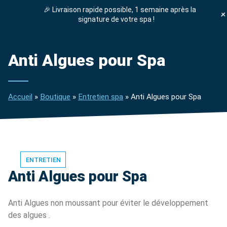
🎉 Livraison rapide possible, 1 semaine après la
DEVIS GRATUIT
signature de votre spa !
ENTRETIEN SPA
Anti Algues pour Spa
Accueil
»
Boutique
»
Entretien spa
»
Anti Algues pour Spa
ENTRETIEN
Anti Algues pour Spa
Anti Algues non moussant pour éviter le développement
des algues .